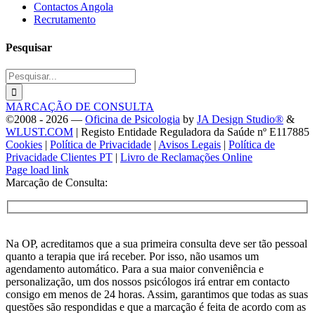
Contactos Angola
Recrutamento
Pesquisar
Procurar
por
MARCAÇÃO DE CONSULTA
©2008 -
2026 —
Oficina de Psicologia
by
JA Design Studio®
&
WLUST.COM
| Registo Entidade Reguladora da Saúde nº E117885
Cookies
|
Política de Privacidade
|
Avisos Legais
|
Política de
Privacidade Clientes PT
|
Livro de Reclamações Online
Facebook
Instagram
LinkedIn
YouTube
Pinterest
SoundCloud
X
Page load link
Marcação de Consulta:
Na OP, acreditamos que a sua primeira consulta deve ser tão pessoal
quanto a terapia que irá receber. Por isso, não usamos um
agendamento automático. Para a sua maior conveniência e
personalização, um dos nossos psicólogos irá entrar em contacto
consigo em menos de 24 horas. Assim, garantimos que todas as suas
questões são respondidas e que a marcação é feita de acordo com as