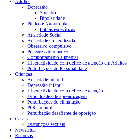
Adultos
Depressão
Suicídio
Bipolaridade
Pânico e Agorafobia
Fobias específicas
Ansiedade Social
Ansiedade Generalizada
Obsessivo-compulsivo
Pós-stress traumático
Comportamento alimentar
Hiperactividade com défice de atenção em Adultos
Perturbações de Personalidade
Crianças
Ansiedade infantil
Depressão infantil
Hiperactividade com défice de atenção
Dificuldades de aprendizagem
Perturbações de eliminação
POC infantil
Perturbação desafiante de oposição
Casais
Disfunções sexuais
Newsletter
Recursos