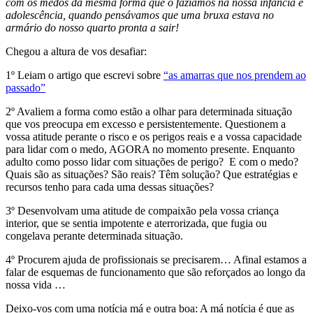
com os medos da mesma forma que o fazíamos na nossa infância e
adolescência, quando pensávamos que uma bruxa estava no
armário do nosso quarto pronta a sair!
Chegou a altura de vos desafiar:
1º Leiam o artigo que escrevi sobre
“as amarras que nos prendem ao
passado”
2º Avaliem a forma como estão a olhar para determinada situação
que vos preocupa em excesso e persistentemente. Questionem a
vossa atitude perante o risco e os perigos reais e a vossa capacidade
para lidar com o medo, AGORA no momento presente. Enquanto
adulto como posso lidar com situações de perigo?
E com o medo?
Quais são as situações? São reais? Têm solução? Que estratégias e
recursos tenho para cada uma dessas situações?
3º Desenvolvam uma atitude de compaixão pela vossa criança
interior, que se sentia impotente e aterrorizada, que fugia ou
congelava perante determinada situação.
4º Procurem ajuda de profissionais se precisarem… Afinal estamos a
falar de esquemas de funcionamento que são reforçados ao longo da
nossa vida …
Deixo-vos com uma notícia má e outra boa: A má notícia é que as