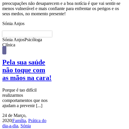
preocupações não desaparecem e a boa notícia é que vai sentir-se
menos vulnerável e mais confiante para enfrentar os perigos e os
seus medos, no momento presente!
Sónia Anjos
Sónia Anjos
Psicóloga
Clínica
Pela sua saúde
não toque com
as mãos na cara!
Porque é tao difícil
realizarmos
comportamentos que nos
ajudam a prevenir [...]
24 de Março,
2020
|
Família
,
Prática do
dia-a-dia
,
Sónia