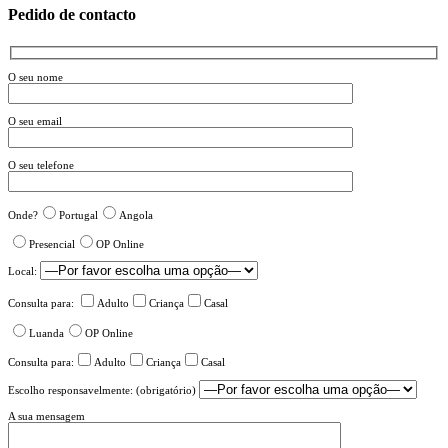
Pedido de contacto
O seu nome
O seu email
O seu telefone
Onde?
Portugal
Angola
Presencial
OP Online
Local:
Consulta para:
Adulto
Criança
Casal
Luanda
OP Online
Consulta para:
Adulto
Criança
Casal
Escolho responsavelmente: (obrigatório)
A sua mensagem