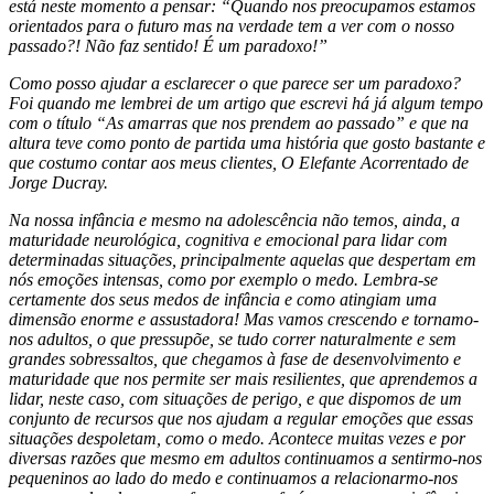
está neste momento a pensar: “Quando nos preocupamos estamos
orientados para o futuro mas na verdade tem a ver com o nosso
passado?! Não faz sentido! É um paradoxo!”
Como posso ajudar a esclarecer o que parece ser um paradoxo?
Foi quando me lembrei de um artigo que escrevi há já algum tempo
com o título “As amarras que nos prendem ao passado” e que na
altura teve como ponto de partida uma história que gosto bastante e
que costumo contar aos meus clientes, O Elefante Acorrentado de
Jorge Ducray.
Na nossa infância e mesmo na adolescência não temos, ainda, a
maturidade neurológica, cognitiva e emocional para lidar com
determinadas situações, principalmente aquelas que despertam em
nós emoções intensas, como por exemplo o medo. Lembra-se
certamente dos seus medos de infância e como atingiam uma
dimensão enorme e assustadora! Mas vamos crescendo e tornamo-
nos adultos, o que pressupõe, se tudo correr naturalmente e sem
grandes sobressaltos, que chegamos à fase de desenvolvimento e
maturidade que nos permite ser mais resilientes, que aprendemos a
lidar, neste caso, com situações de perigo, e que dispomos de um
conjunto de recursos que nos ajudam a regular emoções que essas
situações despoletam, como o medo. Acontece muitas vezes e por
diversas razões que mesmo em adultos continuamos a sentirmo-nos
pequeninos ao lado do medo e continuamos a relacionarmo-nos