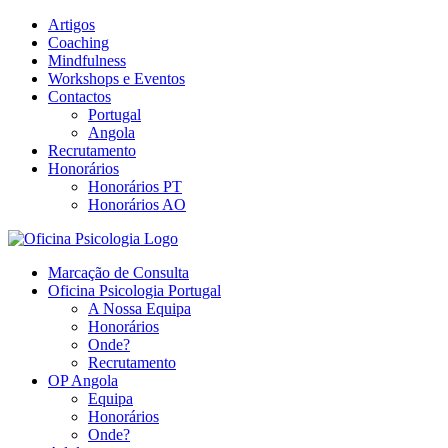
Skip
Artigos
to
Coaching
content
Mindfulness
Workshops e Eventos
Contactos
Portugal
Angola
Recrutamento
Honorários
Honorários PT
Honorários AO
Marcação de Consulta
Oficina Psicologia Portugal
A Nossa Equipa
Honorários
Onde?
Recrutamento
OP Angola
Equipa
Honorários
Onde?