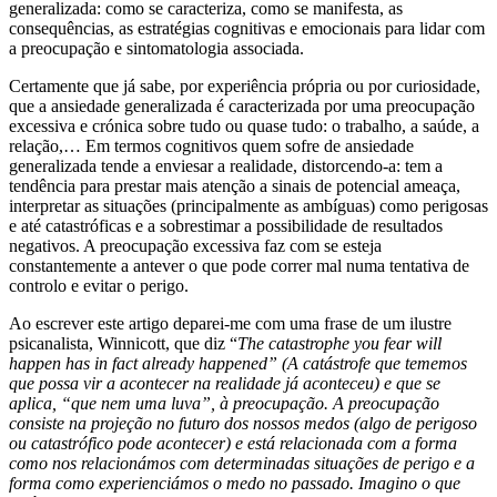
generalizada: como se caracteriza, como se manifesta, as
consequências, as estratégias cognitivas e emocionais para lidar com
a preocupação e sintomatologia associada.
Certamente que já sabe, por experiência própria ou por curiosidade,
que a ansiedade generalizada é caracterizada por uma preocupação
excessiva e crónica sobre tudo ou quase tudo: o trabalho, a saúde, a
relação,… Em termos cognitivos quem sofre de ansiedade
generalizada tende a enviesar a realidade, distorcendo-a: tem a
tendência para prestar mais atenção a sinais de potencial ameaça,
interpretar as situações (principalmente as ambíguas) como perigosas
e até catastróficas e a sobrestimar a possibilidade de resultados
negativos. A preocupação excessiva faz com se esteja
constantemente a antever o que pode correr mal numa tentativa de
controlo e evitar o perigo.
Ao escrever este artigo deparei-me com uma frase de um ilustre
psicanalista, Winnicott, que diz “
The catastrophe you fear will
happen has in fact already happened” (A catástrofe que tememos
que possa vir a acontecer na realidade já aconteceu) e que se
aplica, “que nem uma luva”, à preocupação. A preocupação
consiste na projeção no futuro dos nossos medos (algo de perigoso
ou catastrófico pode acontecer) e está relacionada com a forma
como nos relacionámos com determinadas situações de perigo e a
forma como experienciámos o medo no passado. Imagino o que