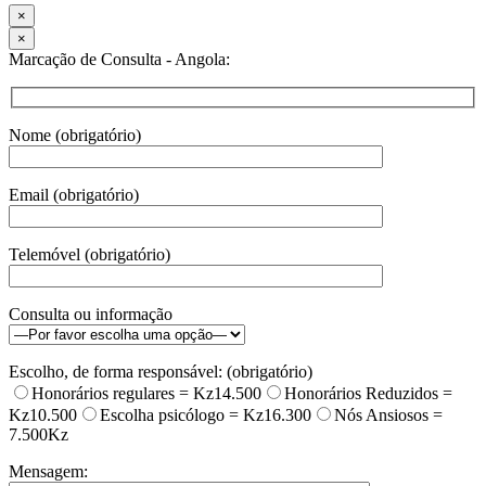
×
×
Marcação de Consulta - Angola:
Nome (obrigatório)
Email (obrigatório)
Telemóvel (obrigatório)
Consulta ou informação
Escolho, de forma responsável: (obrigatório)
Honorários regulares = Kz14.500
Honorários Reduzidos =
Kz10.500
Escolha psicólogo = Kz16.300
Nós Ansiosos =
7.500Kz
Mensagem: