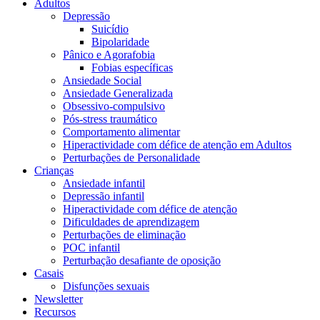
Adultos
Depressão
Suicídio
Bipolaridade
Pânico e Agorafobia
Fobias específicas
Ansiedade Social
Ansiedade Generalizada
Obsessivo-compulsivo
Pós-stress traumático
Comportamento alimentar
Hiperactividade com défice de atenção em Adultos
Perturbações de Personalidade
Crianças
Ansiedade infantil
Depressão infantil
Hiperactividade com défice de atenção
Dificuldades de aprendizagem
Perturbações de eliminação
POC infantil
Perturbação desafiante de oposição
Casais
Disfunções sexuais
Newsletter
Recursos