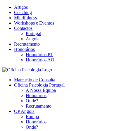
Skip
Artigos
to
Coaching
content
Mindfulness
Workshops e Eventos
Contactos
Portugal
Angola
Recrutamento
Honorários
Honorários PT
Honorários AO
Marcação de Consulta
Oficina Psicologia Portugal
A Nossa Equipa
Honorários
Onde?
Recrutamento
OP Angola
Equipa
Honorários
Onde?