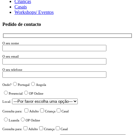
Crianças
Casais
Workshops/ Eventos
Pedido de contacto
O seu nome
O seu email
O seu telefone
Onde?
Portugal
Angola
Presencial
OP Online
Local:
Consulta para:
Adulto
Criança
Casal
Luanda
OP Online
Consulta para:
Adulto
Criança
Casal