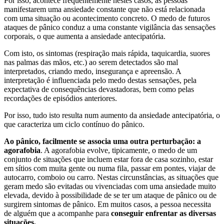
Por isso, acontece frequentemente nestes casos, as pessoas
manifestarem uma ansiedade constante que não está relacionada
com uma situação ou acontecimento concreto. O medo de futuros
ataques de pânico conduz a uma constante vigilância das sensações
corporais, o que aumenta a ansiedade antecipatória.
Com isto, os sintomas (respiração mais rápida, taquicardia, suores
nas palmas das mãos, etc.) ao serem detectados são mal
interpretados, criando medo, insegurança e apreensão. A
interpretação é influenciada pelo medo destas sensações, pela
expectativa de consequências devastadoras, bem como pelas
recordações de episódios anteriores.
Por isso, tudo isto resulta num aumento da ansiedade antecipatória, o
que caracteriza um ciclo contínuo do pânico.
Ao pânico, facilmente se associa uma outra perturbação: a
agorafobia
. A agorafobia evolve, tipicamente, o medo de um
conjunto de situações que incluem estar fora de casa sozinho, estar
em sítios com muita gente ou numa fila, passar em pontes, viajar de
autocarro, comboio ou carro. Nestas circunstâncias, as situações que
geram medo são evitadas ou vivenciadas com uma ansiedade muito
elevada, devido à possibilidade de se ter um ataque de pânico ou de
surgirem sintomas de pânico. Em muitos casos, a pessoa necessita
de alguém que a acompanhe para
conseguir enfrentar as diversas
situações.