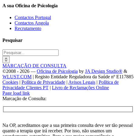
A sua Oficina de Psicologia
Contactos Portugal
Contactos Angola
Recrutamento
Pesquisar
Procurar
por
MARCAÇÃO DE CONSULTA
©2008 -
2026 —
Oficina de Psicologia
by
JA Design Studio®
&
WLUST.COM
| Registo Entidade Reguladora da Saúde nº E117885
Cookies
|
Política de Privacidade
|
Avisos Legais
|
Política de
Privacidade Clientes PT
|
Livro de Reclamações Online
Facebook
Instagram
LinkedIn
YouTube
Pinterest
SoundCloud
X
Page load link
Marcação de Consulta:
Na OP, acreditamos que a sua primeira consulta deve ser tão pessoal
quanto a terapia que irá receber. Por isso, não usamos um