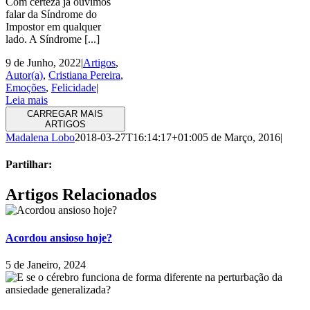
Com certeza já ouvimos
falar da Síndrome do
Impostor em qualquer
lado. A Síndrome [...]
9 de Junho, 2022
|
Artigos
,
Autor(a)
,
Cristiana Pereira
,
Emoções
,
Felicidade
|
Leia mais
CARREGAR MAIS
ARTIGOS
Madalena Lobo
2018-03-27T16:14:17+01:00
5 de Março, 2016
|
Partilhar:
Facebook
X
LinkedIn
Tumblr
Pinterest
Email
Artigos Relacionados
(necessário
mas
não
Acordou ansioso hoje?
publicado)
5 de Janeiro, 2024