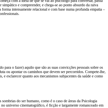
omeça com a ideia de que se vai ao psicólogo para conversar, passa
er simpático e compreender, e chega-se ao ponto absurdo da raiva
ma forma intensamente relacional e com base numa profunda empatia –
onfessionais.
do para o fazer) aquilo que são as suas convicções pessoais sobre os
onduta ou apontar os caminhos que devem ser percorridos. Compete-lhe,
ais, e esclarecer quanto aos mecanismos subjacentes da saúde e como
s sombrias do ser humano, como é o caso de áreas da Psicologia
ssa no universo cinematográfico, é ficção e largamente romanceado em