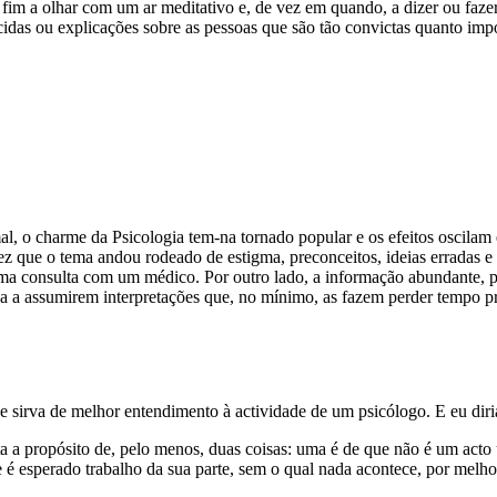
im a olhar com um ar meditativo e, de vez em quando, a dizer ou fazer
cidas ou explicações sobre as pessoas que são tão convictas quanto imp
l, o charme da Psicologia tem-na tornado popular e os efeitos oscilam 
z que o tema andou rodeado de estigma, preconceitos, ideias erradas e n
 consulta com um médico. Por outro lado, a informação abundante, popu
eva a assumirem interpretações que, no mínimo, as fazem perder tempo 
e sirva de melhor entendimento à actividade de um psicólogo. E eu di
a a propósito de, pelo menos, duas coisas: uma é de que não é um acto 
e é esperado trabalho da sua parte, sem o qual nada acontece, por melhor