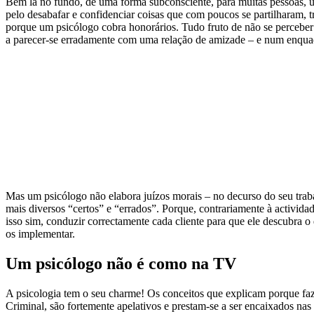
Bem lá no fundo, de uma forma subconsciente, para muitas pessoas, u
pelo desabafar e confidenciar coisas que com poucos se partilharam, 
porque um psicólogo cobra honorários. Tudo fruto de não se percebe
a parecer-se erradamente com uma relação de amizade – e num enquad
Mas um psicólogo não elabora juízos morais – no decurso do seu trabal
mais diversos “certos” e “errados”. Porque, contrariamente à activid
isso sim, conduzir correctamente cada cliente para que ele descubra 
os implementar.
Um psicólogo não é como na TV
A psicologia tem o seu charme! Os conceitos que explicam porque fa
Criminal, são fortemente apelativos e prestam-se a ser encaixados nas