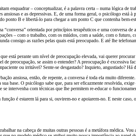
tam enquadrar – conceptualizar, é a palavra certa – numa lógica de traba
ões ansiosas e as depressivas. E, de uma forma geral, o psicólogo está
 do ponto B e libertá-lo para chegar a um ponto C que contenha bem-est
 “conversa” orientada por princípios terapêuticos e uma conversa de
pações – com o trabalho, com os miúdos, com a saúde, com o futuro, c
unda consigo as razões pelas quais está preocupado. E até lhe telefona
ue está perante um nível de preocupação elevada, vai querer procurar 
ível de preocupação, se assim o entender? A preocupação é excessiva f
mpaciente ou irritável? Sente-se desgastado? Inquieto, angustiado? Há
rbação ansiosa, então, de repente, a conversa é toda ela muito diferen
sua base. O psicólogo sabe que, para ser eficazmente resolvida, exige 
– e se intervenha com técnicas que lhe permitem re-educar o funcionamen
função é estarem lá para si, ouvirem-no e apoiarem-no. E neste caso, 
a trabalhar na cabeça de muitas outras pessoas é a metáfora médica. Vou
er que no modelo médico se atribui muito pouca importância ao papel d