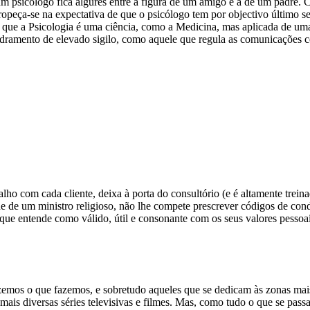
m psicólogo fica algures entre a figura de um amigo e a de um padre. C
tropeça-se na expectativa de que o psicólogo tem por objectivo último s
r que a Psicologia é uma ciência, como a Medicina, mas aplicada de u
ramento de elevado sigilo, como aquele que regula as comunicações c
ho com cada cliente, deixa à porta do consultório (e é altamente treina
ade de um ministro religioso, não lhe compete prescrever códigos de c
o que entende como válido, útil e consonante com os seus valores pesso
zemos o que fazemos, e sobretudo aqueles que se dedicam às zonas mai
 mais diversas séries televisivas e filmes. Mas, como tudo o que se pa