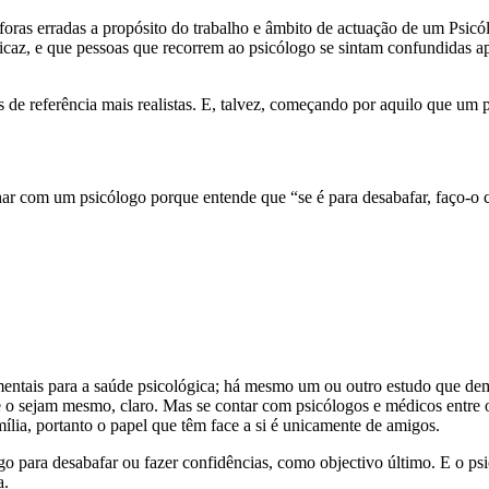
áforas erradas a propósito do trabalho e âmbito de actuação de um Psic
icaz, e que pessoas que recorrem ao psicólogo se sintam confundidas ap
s de referência mais realistas. E, talvez, começando por aquilo que um 
lhar com um psicólogo porque entende que “se é para desabafar, faço-o
ntais para a saúde psicológica; há mesmo um ou outro estudo que demon
 o sejam mesmo, claro. Mas se contar com psicólogos e médicos entre o
lia, portanto o papel que têm face a si é unicamente de amigos.
para desabafar ou fazer confidências, como objectivo último. E o psic
a.