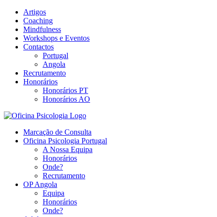
Skip
Artigos
to
Coaching
content
Mindfulness
Workshops e Eventos
Contactos
Portugal
Angola
Recrutamento
Honorários
Honorários PT
Honorários AO
Marcação de Consulta
Oficina Psicologia Portugal
A Nossa Equipa
Honorários
Onde?
Recrutamento
OP Angola
Equipa
Honorários
Onde?