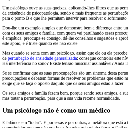
Um psicólogo ouve as suas queixas, aplicando-lhes filtros que as permi
da existência de psicopatologia, sendo o mais frequente as perturbaç
para o ponto B e que lhe permitam intervir para resolver o sofrimento
Dou-lhe um exemplo simples que demonstra bem a diferença entre uma
com os seus amigos e família, com quem vai partilhando essas preocu
é empática, preocupa-se consigo, dá-lhe conselhos e sugestões e aprof
este apoio, e é triste quando ele não existe.
Mas quando se senta com um psicólogo, assim que ele ou ela percebe q
de
perturbação de ansiedade generalizada
: consegue controlar este n
Há interferência no sono? Existe tensão muscular assinalável? Anda i
Se se confirmar que as suas preocupações são um sintoma desta pertu
preocupações e debatem formas de resolver os problemas que estão na 
exige que se faça o oposto daquilo que os seus amigos estão a fazer 
Os seus amigos e família fazem bem, porque sendo seus amigos, a sua 
mas tratar a perturbação, para que a sua vida retome normalidade.
Um psicólogo não é como um médico
E falámos em “tratar”. E por essas e por outras, a metáfora que está 
comprimidos que me vão por bem. Se reler esta minha frase, é fácil v