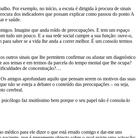
lho. Por exemplo, no início, a escuta é dirigida à procura de sinais
 à procura dos indicadores que possam explicar como passou do ponto A
ar e saúde.
 amigos. Imagine que anda roído de preocupações. E tem um espaço
om tudo um pouco. E a sua rede social cumpre a sua função: ouve-o,
m para saber se a vida lhe anda a correr melhor. É um consolo termos
os outros sinais que lhe permitem confirmar ou afastar um diagnóstico
ace aos temas e em termos da parcela do tempo mental que lhe ocupa?
 dificuldades de concentração?…
te. Os amigos aprofundam aquilo que pensam serem os motivos das suas
que não se esteja a debater o conteúdo das preocupações – ou seja,
to cerebral.
o psicólogo faz muitíssimo bem porque o seu papel não é consola-lo
 ao médico para ele dizer o que está errado comigo e dar-me uns
o paciente, que é meramente objecto sobre o qual existe uma actuação: