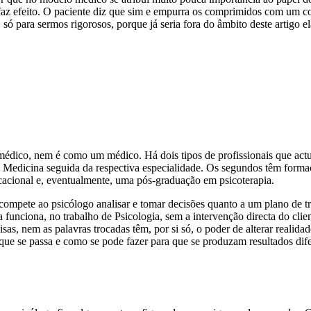
faz efeito. O paciente diz que sim e empurra os comprimidos com um co
 só para sermos rigorosos, porque já seria fora do âmbito deste artigo e
dico, nem é como um médico. Há dois tipos de profissionais que actua
 Medicina seguida da respectiva especialidade. Os segundos têm formaç
ucacional e, eventualmente, uma pós-graduação em psicoterapia.
ompete ao psicólogo analisar e tomar decisões quanto a um plano de trab
unciona, no trabalho de Psicologia, sem a intervenção directa do cli
 nem as palavras trocadas têm, por si só, o poder de alterar realidade
 que se passa e como se pode fazer para que se produzam resultados dife