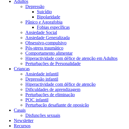
Adultos
Depressão
Suicídio
Bipolaridade
Pânico e Agorafobia
Fobias específicas
Ansiedade Social
Ansiedade Generalizada
Obsessivo-compulsivo
Pós-stress traumático
Comportamento alimentar
Hiperactividade com défice de atenção em Adultos
Perturbações de Personalidade
Crianças
Ansiedade infantil
Depressão infantil
Hiperactividade com défice de atenção
Dificuldades de aprendizagem
Perturbações de eliminação
POC infantil
Perturbação desafiante de oposição
Casais
Disfunções sexuais
Newsletter
Recursos